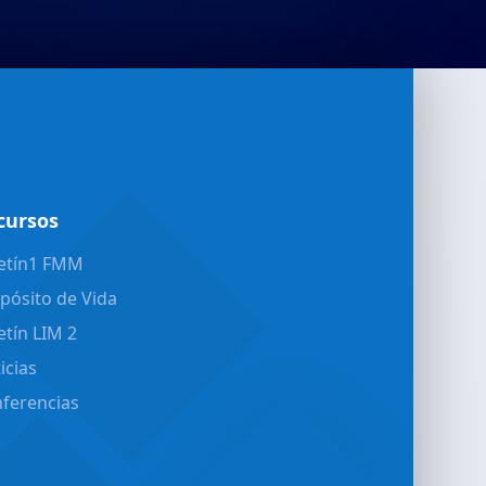
cursos
etín1 FMM
pósito de Vida
etín LIM 2
icias
ferencias