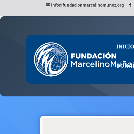
info@fundacionmarcelinomunoz.org
INICI
DONAT