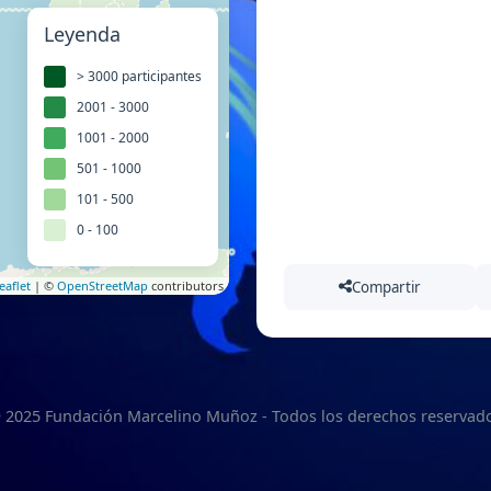
Leyenda
> 3000 participantes
2001 - 3000
1001 - 2000
501 - 1000
101 - 500
0 - 100
eaflet
| ©
OpenStreetMap
contributors
Compartir
 2025 Fundación Marcelino Muñoz - Todos los derechos reservad