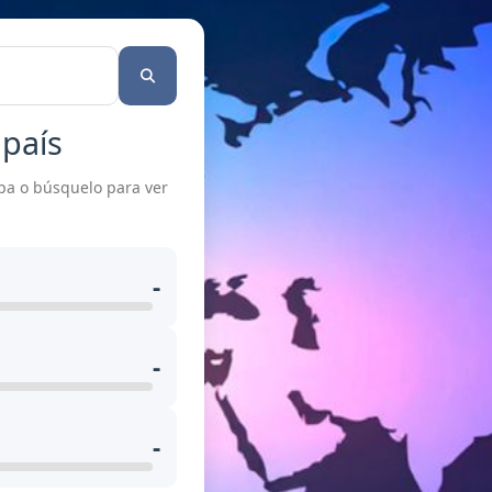
 país
pa o búsquelo para ver
-
-
-