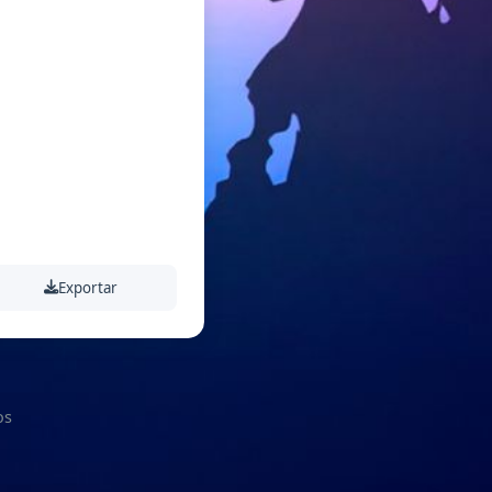
Exportar
os