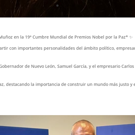
 Muñoz en la 19ª Cumbre Mundial de Premios Nobel por la Paz* ✨
rtir con importantes personalidades del ámbito político, empresar
l Gobernador de Nuevo León, Samuel García, y el empresario Carlos
z, destacando la importancia de construir un mundo más justo y e