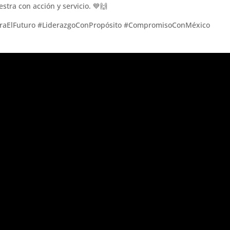
tra con acción y servicio. 💙🙌
araElFuturo #LiderazgoConPropósito #CompromisoConMéxico