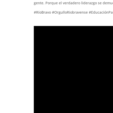
gente. Porque el verdadero liderazgo se demues
#RíoBravo #OrgulloRiobravense #EducaciónP